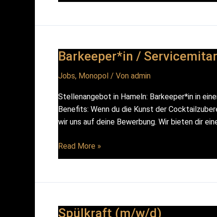
(m/w/d)
Barkeeper*in / Servicemitar
Jobs
,
Monopol
/ Von
admin
Stellenangebot in Hameln: Barkeeper*in in eine
Benefits: Wenn du die Kunst der Cocktailzuber
wir uns auf deine Bewerbung. Wir bieten dir ei
Barkeeper*in
Read More »
/
Servicemitarbeiter*in
Bar
(m/w/d)
Spülkraft (m/w/d)