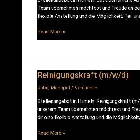
Team übernehmen möchtest und Freude an der Re
flexible Anstellung und die Möglichkeit, Teil
Aushilfe
Read More »
(m/w/d)
Reinigungskraft (m/w/d)
Jobs
,
Monopol
/ Von
admin
Stellenangebot in Hameln: Reinigungskraft (m/
unserem Team übernehmen möchtest und Freude 
dir eine flexible Anstellung und die Möglichkei
Reinigungskraft
Read More »