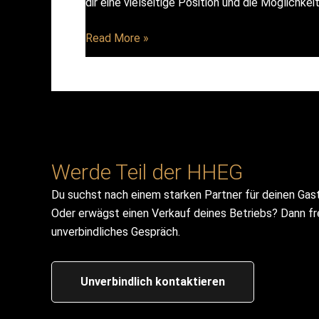
dir eine vielseitige Position und die Möglichkei
Frühstückskraft
Read More »
(m/w/d)
Werde Teil der HHEG
Du suchst nach einem starken Partner für deinen Gas
Oder erwägst einen Verkauf deines Betriebs? Dann fre
unverbindliches Gespräch.
Unverbindlich kontaktieren