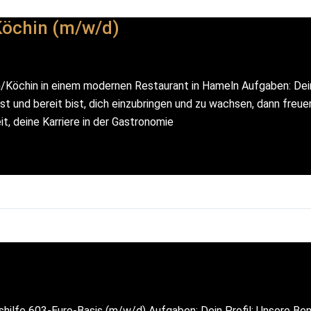
Köchin (m/w/d)
/Köchin in einem modernen Restaurant in Hameln Aufgaben: Dein 
 und bereit bist, dich einzubringen und zu wachsen, dann freuen
t, deine Karriere in der Gastronomie
hilfe 603-Euro-Basis (m/w/d) Aufgaben: Dein Profil: Unsere Ben