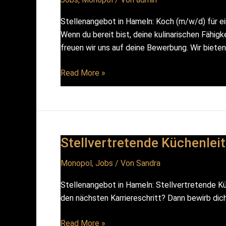
Stellenangebot in Hameln: Koch (m/w/d) für ein
Wenn du bereit bist, deine kulinarischen Fähi
freuen wir uns auf deine Bewerbung. Wir bieten 
Koch
Read More »
(m/w/d)
Stellvertretende Küchenlei
Monopol
,
Jobs
/ Von
Sandra
Stellenangebot in Hameln: Stellvertretende Küc
den nächsten Karriereschritt? Dann bewirb dich
Stellvertretende
Read More »