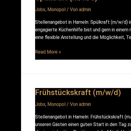
Jobs
,
Monopol
/ Von
admin
Stellenangebot in Hameln: Spülkraft (m/w/d) i
engagierte Küchenhilfe bist und gern in einem
eine flexible Anstellung und die Möglichkeit, 
Spülkraft
Read More »
(m/w/d)
Frühstückskraft (m/w/d)
Jobs
,
Monopol
/ Von
admin
Stellenangebot in Hameln: Frühstückskraft (m
unseren Gästen einen guten Start in den Tag zu