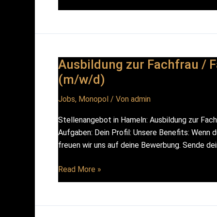
Küchenleitung
(m/w/d)
Ausbildung zur Fachfrau /
(m/w/d)
Jobs
,
Monopol
/ Von
admin
Stellenangebot in Hameln: Ausbildung zur Fac
Aufgaben: Dein Profil: Unsere Benefits: Wenn d
freuen wir uns auf deine Bewerbung. Sende d
Ausbildung
Read More »
zur
Fachfrau
/